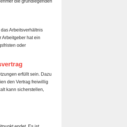
itnehmer die grundlegenden
das Arbeitsverhältnis
 Arbeitgeber hat ein
sfristen oder
svertrag
zungen erfüllt sein. Dazu
en den Vertrag freiwillig
t kann sicherstellen,
tpunkt endet. Es ist