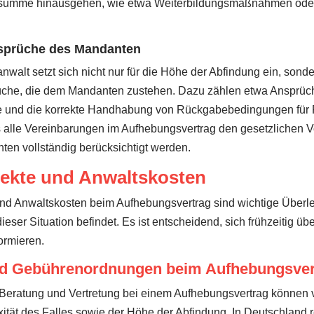
ssumme hinausgehen, wie etwa Weiterbildungsmaßnahmen oder 
sprüche des Mandanten
anwalt setzt sich nicht nur für die Höhe der Abfindung ein, sonde
üche, die dem Mandanten zustehen. Dazu zählen etwa Ansprüch
rge und die korrekte Handhabung von Rückgabebedingungen für
ss alle Vereinbarungen im Aufhebungsvertrag den gesetzlichen
ten vollständig berücksichtigt werden.
pekte und Anwaltskosten
und Anwaltskosten beim Aufhebungsvertrag sind wichtige Überl
dieser Situation befindet. Es ist entscheidend, sich frühzeitig ü
ormieren.
nd Gebührenordnungen beim Aufhebungsver
 Beratung und Vertretung bei einem Aufhebungsvertrag können v
tät des Falles sowie der Höhe der Abfindung. In Deutschland r