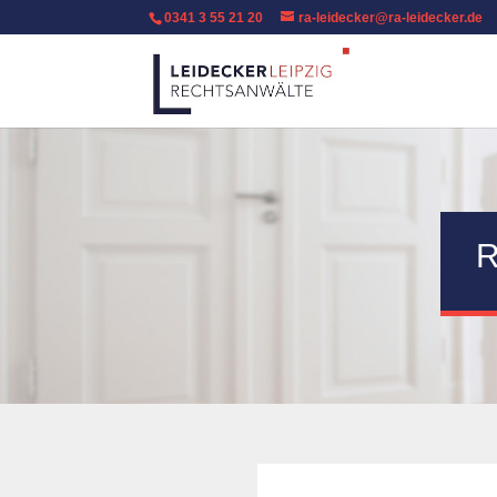
0341 3 55 21 20
ra-leidecker@ra-leidecker.de
R