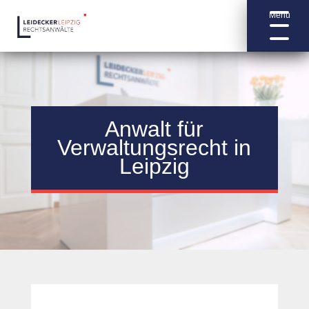
0341 3 55 21 20
ra-leidecker@ra-leidecker.de
Menü
Anwalt für
Verwaltungs­recht in
Leipzig